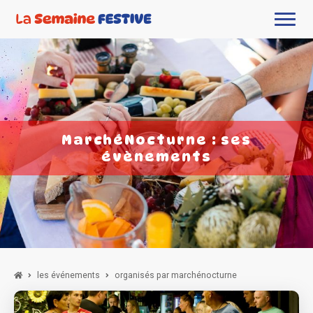
MarchéNocturne : ses
évènements
les événements
organisés par marchénocturne