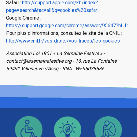
Safari :
http://support.apple.com/kb/index?
page=search&fac=all&q=cookies%20safari
Google Chrome :
https://support.google.com/chrome/answer/95647?hl=fr
Pour plus d'informations, consultez le site de la CNIL :
http://www.cnil.fr/vos-droits/vos-traces/les-cookies
Association Loi 1901 « La Semaine Festive » -
contact@lasemainefestive.org - 16, rue La Fontaine –
59491 Villeneuve d'Ascq - RNA : W595038536