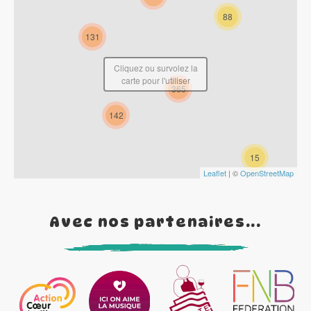
88
131
Cliquez ou survolez la
carte pour l'utiliser
365
142
15
Leaflet
| ©
OpenStreetMap
Avec nos partenaires...