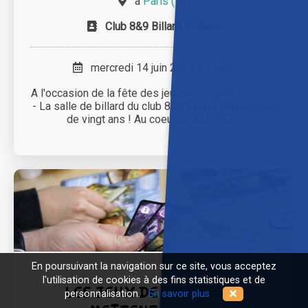
à
Paris (75)
Club 8&9 Billard Voltaire
mercredi 14 juin 2023 à 13h00
A l'occasion de la fête des jeux de société ! --------
- La salle de billard du club 8&9 existe depuis plus
de vingt ans ! Au coeur du 11ème [...]
En poursuivant la navigation sur ce site, vous acceptez
l'utilisation de cookies à des fins statistiques et de
LES JEUX DE SOCIÉTÉ SE
personnalisation.
En savoir plus