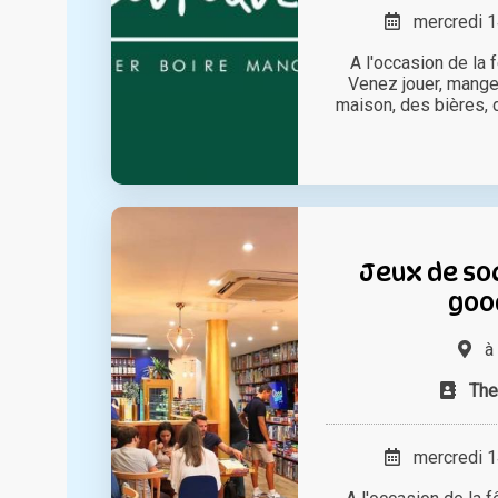
mercredi 14
A l'occasion de la 
Venez jouer, manger
maison, des bières, du
Jeux de so
goo
à
The
mercredi 14