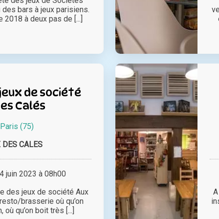
fête des jeux de Sociétés
 des bars à jeux parisiens.
ve
2018 à deux pas de [...]
jeux de société
es Calés
Paris (75)
 DES CALES
 juin 2023 à 08h00
ête des jeux de société Aux
A
 resto/brasserie où qu’on
in
où qu’on boit très [...]