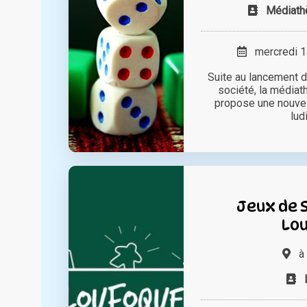
Médiath
mercredi 14
Suite au lancement d
société, la média
propose une nouvel
ludi
Jeux de 
Lo
à