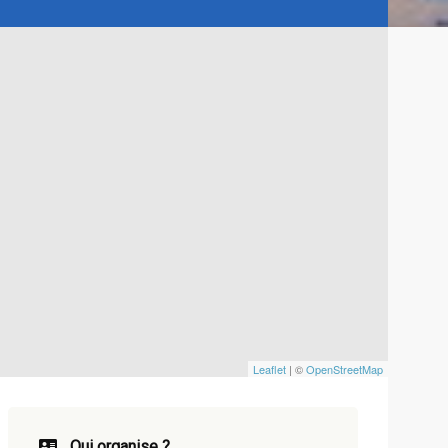
Leaflet
| ©
OpenStreetMap
Qui organise ?