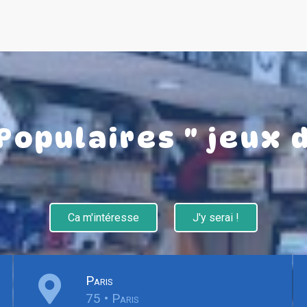
Populaires " jeux 
Ca m'intéresse
J'y serai !
Paris
75 • Paris