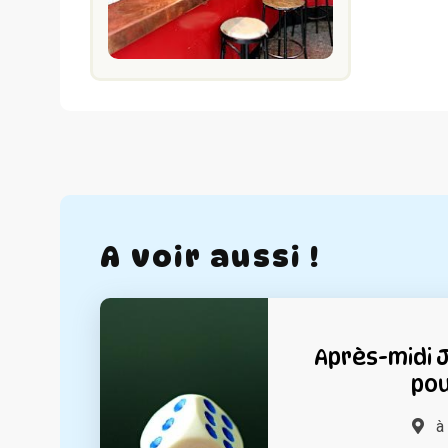
A voir aussi !
Après-midi 
pou
à