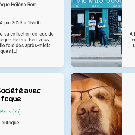
èque Hélène Berr
 juin 2023 à 15h00
e sa collection de jeux de
A 
thèque Hélène Berr vous
v
le fois des après-midis
ques [...]
Société avec
ufoque
Paris (75)
Loufoque