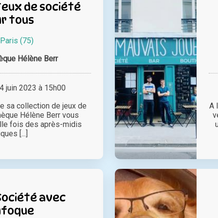
Jeux de société
r tous
Paris (75)
èque Hélène Berr
 juin 2023 à 15h00
e sa collection de jeux de
A 
thèque Hélène Berr vous
v
le fois des après-midis
ques [...]
Société avec
ufoque