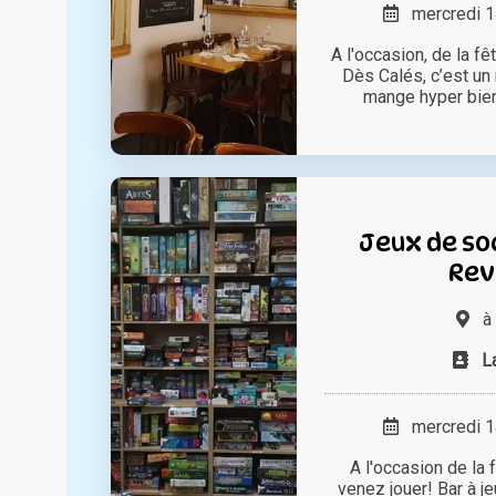
mercredi 14
A l'occasion, de la f
Dès Calés, c’est un
mange hyper bien, 
Jeux de soc
Rev
à
L
mercredi 14
A l'occasion de la 
venez jouer! Bar à j