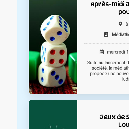
Après-midi 
pou
à
Médiath
mercredi 14
Suite au lancement d
société, la média
propose une nouvel
ludi
Jeux de 
Lo