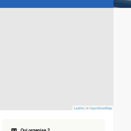
Leaflet
| ©
OpenStreetMap
Qui organise ?