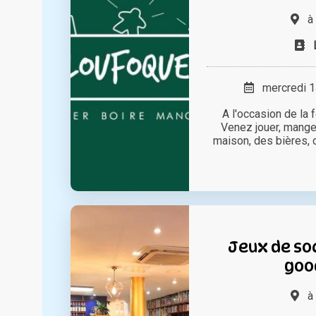
à
mercredi 14
A l'occasion de la 
Venez jouer, manger
maison, des bières, du
Jeux de so
goo
à