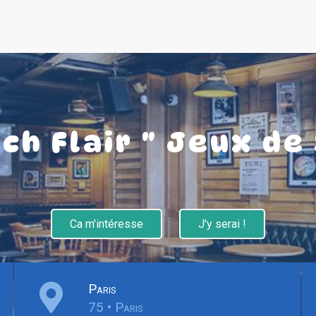
ch Flair " Jeux de
Ca m'intéresse
J'y serai !
Paris
75 • Paris