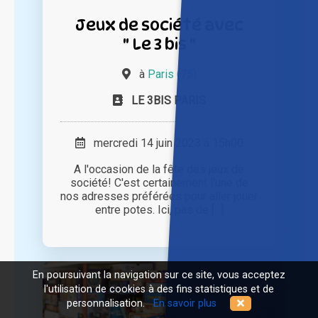
Jeux de société avec
" Le 3 bis "
à
Paris (75)
LE 3BIS PARIS
mercredi 14 juin 2023 à 15h00
A l'occasion de la fête des jeux de
société! C'est certainement l'une de
nos adresses préférées pour aller jouer
entre potes. Ici, pas de [...]
En poursuivant la navigation sur ce site, vous acceptez
l'utilisation de cookies à des fins statistiques et de
personnalisation.
En savoir plus