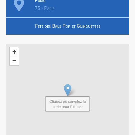
Paris
75 • Paris
Fête des Bals Pop et Guinguettes
+
−
Cliquez ou survolez la
carte pour l'utiliser