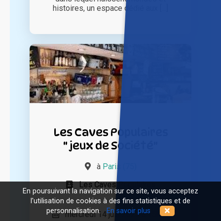
histoires, un espace dédié aux [...]
Les Caves Populaires
" jeux de Société"
à
Paris (75)
Les Caves Populaires
En poursuivant la navigation sur ce site, vous acceptez
l'utilisation de cookies à des fins statistiques et de
personnalisation.
En savoir plus
mercredi 14 juin 2023 à 15h00