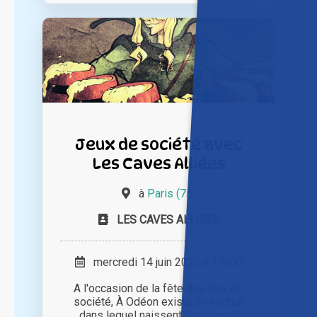
Jeux de société avec
Les Caves Alliées
à
Paris (75)
LES CAVES ALLIEES
mercredi 14 juin 2023 à 17h00
A l'occasion de la fête des jeux de
société, À Odéon existe un endroit
dans lequel naissent mondes et