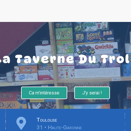
La Taverne Du Trol
Ca m'intéresse
J'y serai !
Toulouse
31 • Haute-Garonne