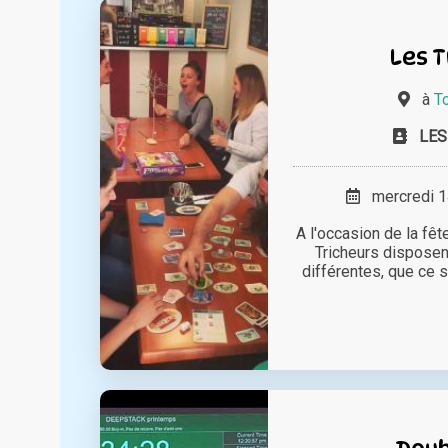
Les T
à
T
LES
mercredi 14
A l'occasion de la fêt
Tricheurs disposen
différentes, que ce so