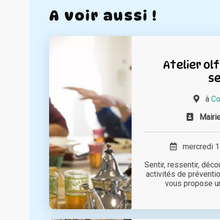
A voir aussi !
Atelier ol
se
à
Co
Mairi
mercredi 14
Sentir, ressentir, déco
activités de préventio
vous propose un a