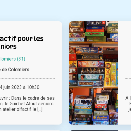
factif pour les
niors
lomiers (31)
e de Colomiers
 juin 2023 à 10h30
uvrir : Dans le cadre de ses
A 
n, le Guichet Atout seniors
telier olfactif le [...]
j