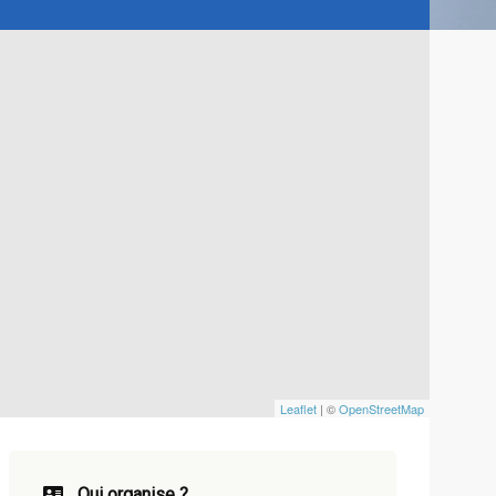
Leaflet
| ©
OpenStreetMap
Qui organise ?