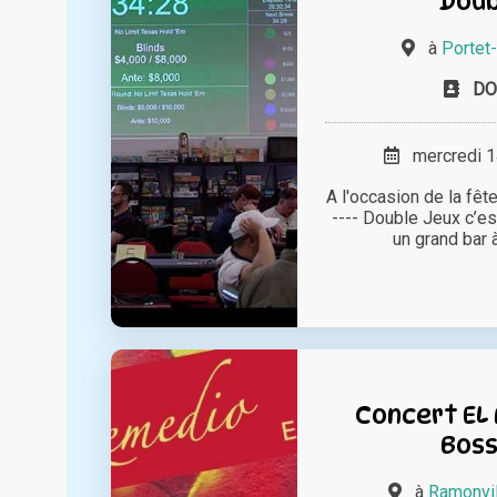
Doub
à
Portet
DO
mercredi 14
A l'occasion de la fête
---- Double Jeux c’est
un grand bar à 
Concert EL 
Bos
à
Ramonvil