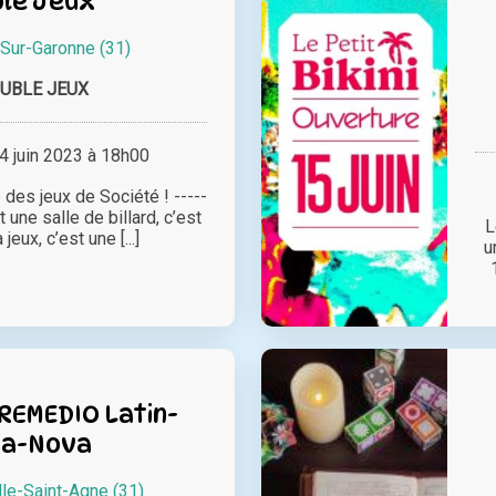
le Jeux
-Sur-Garonne (31)
UBLE JEUX
 juin 2023 à 18h00
 des jeux de Société ! -----
 une salle de billard, c’est
L
jeux, c’est une [...]
u
REMEDIO Latin-
sa-Nova
le-Saint-Agne (31)