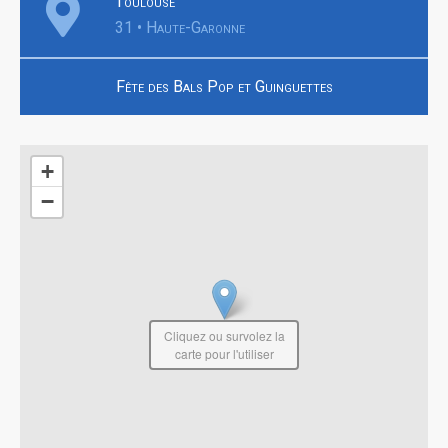
Toulouse
31 • Haute-Garonne
Fête des Bals Pop et Guinguettes
+
−
Cliquez ou survolez la
carte pour l'utiliser