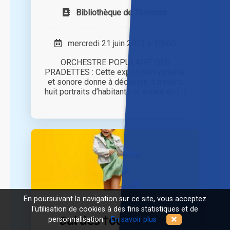
Bibliothèque de Toulouse
mercredi 21 juin 2023 à 18h00
ORCHESTRE POPULAIRE DES
PRADETTES : Cette exposition visuelle
et sonore donne à découvrir, à travers
huit portraits d’habitants et autant de [...]
En poursuivant la navigation sur ce site, vous acceptez
l'utilisation de cookies à des fins statistiques et de
Bal des tout-petits
personnalisation.
En savoir plus