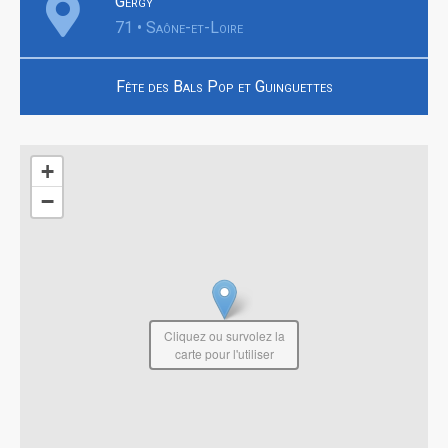
Gergy
71 • Saône-et-Loire
Fête des Bals Pop et Guinguettes
+
−
Cliquez ou survolez la
carte pour l'utiliser