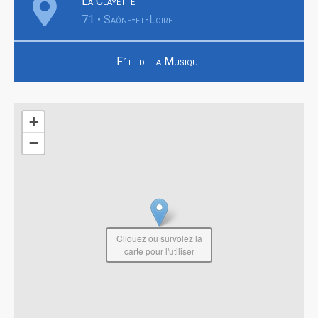
La Clayette
71 • Saône-et-Loire
Fête de la Musique
+
−
Cliquez ou survolez la
carte pour l'utiliser