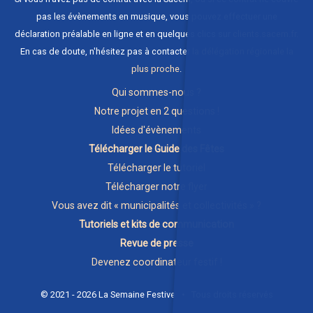
pas les évènements en musique, vous pouvez effectuer une
déclaration préalable en ligne et en quelques clics sur
clients.sacem.fr
.
En cas de doute, n'hésitez pas à contacter
la délégation régionale la
plus proche
.
Qui sommes-nous ?
Notre projet en 2 questions !
Idées d'évènements
Télécharger le Guide des Fêtes
Télécharger le tutoriel
Télécharger notre flyer
Vous avez dit « municipalités et collectivités » ?
Tutoriels et kits de communication
Revue de presse
Devenez coordinateur festif !
© 2021 - 2026 La Semaine Festive • Tous droits réservés