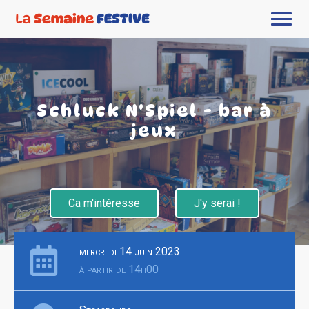
Schluck N'Spiel - bar à
jeux
Ca m'intéresse
J'y serai !
mercredi 14 juin 2023
à partir de 14h00