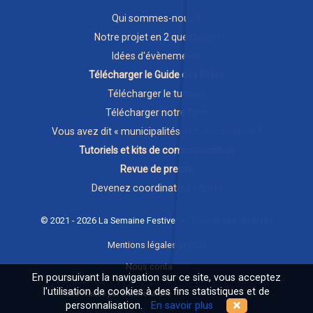
Qui sommes-nous ?
Notre projet en 2 questions !
Idées d'évènements
Télécharger le Guide des Fêtes
Télécharger le tutoriel
Télécharger notre flyer
Vous avez dit « municipalités et collectivités » ?
Tutoriels et kits de communication
Revue de presse
Devenez coordinateur festif !
© 2021 - 2026 La Semaine Festive • Tous droits réservés
Mentions légales et CGU
Nous contacter
En poursuivant la navigation sur ce site, vous acceptez
l'utilisation de cookies à des fins statistiques et de
Site réalisé par Hélène Michel et
samosate.com
personnalisation.
En savoir plus