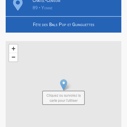
Châtel-Censoir
89 • Yonne
Fête des Bals Pop et Guinguettes
+
−
Cliquez ou survolez la
carte pour l'utiliser