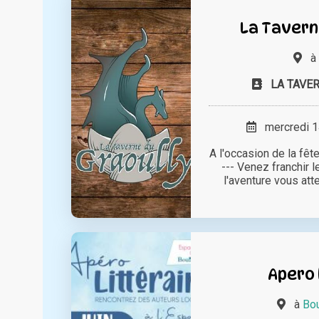
La Tavern
à
LA TAVE
mercredi 14
A l'occasion de la fête
--- Venez franchir l
l'aventure vous atten
Apero 
à
Bou