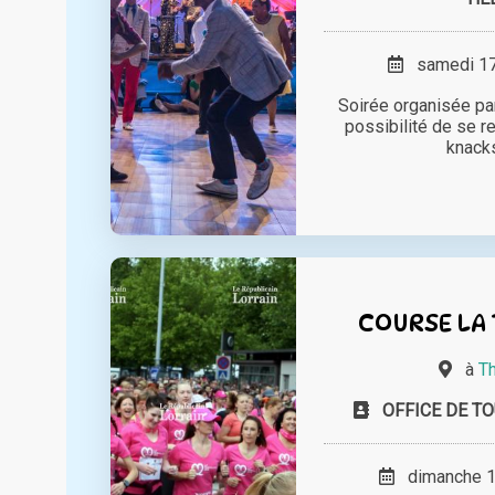
samedi 17 
Soirée organisée pa
possibilité de se re
knacks
COURSE LA 
à
Th
OFFICE DE TO
dimanche 18