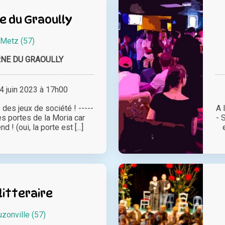
e du Graoully
Metz (57)
RNE DU GRAOULLY
 juin 2023 à 17h00
 des jeux de société ! -----
A 
es portes de la Moria car
- 
d ! (oui, la porte est [...]
litteraire
zonville (57)