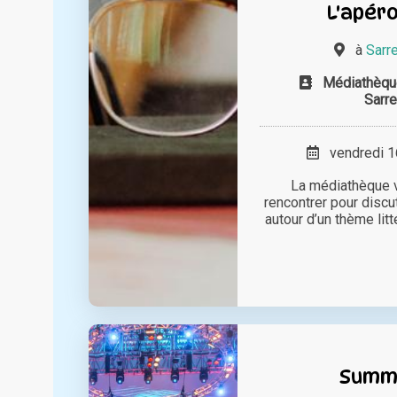
L'apéro
à
Sarr
Médiathèqu
Sarr
vendredi 16
La médiathèque 
rencontrer pour discut
autour d’un thème lit
Summ