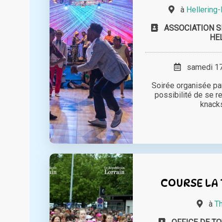
à
Hellering
ASSOCIATION S
HE
samedi 17 
Soirée organisée pa
possibilité de se re
knacks
COURSE LA 
à
Th