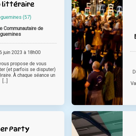
 littéraire
eguemines (57)
e Communautaire de
eguemines
 juin 2023 à 18h00
vous propose de vous
er (et parfois se disputer)
D
téraire. À chaque séance un
[...]
Va
er Party