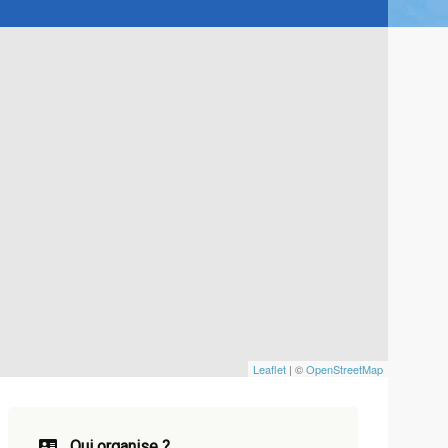
Leaflet
| ©
OpenStreetMap
Qui organise ?