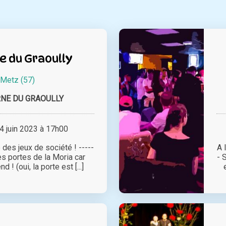
e du Graoully
Metz (57)
RNE DU GRAOULLY
 juin 2023 à 17h00
 des jeux de société ! -----
A 
es portes de la Moria car
- 
d ! (oui, la porte est [...]