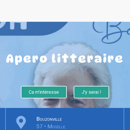
Apero litteraire
Ca m'intéresse
J'y serai !
Bouzonville
57 • Moselle