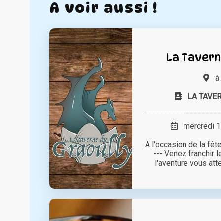
A voir aussi !
La Tavern
à
LA TAVE
mercredi 14
A l'occasion de la fête
--- Venez franchir l
l'aventure vous atten