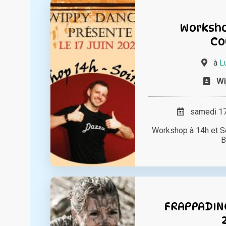
Worksho
Co
à
L
Wi
samedi 17 
Workshop à 14h et 
B
FRAPPADIN