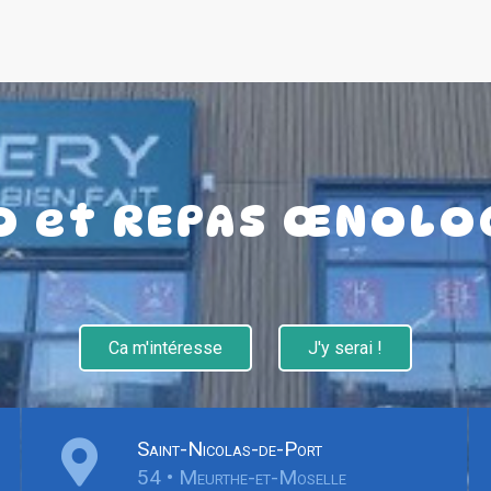
O et REPAS ŒNOLO
Ca m'intéresse
J'y serai !
Saint-Nicolas-de-Port
54 • Meurthe-et-Moselle