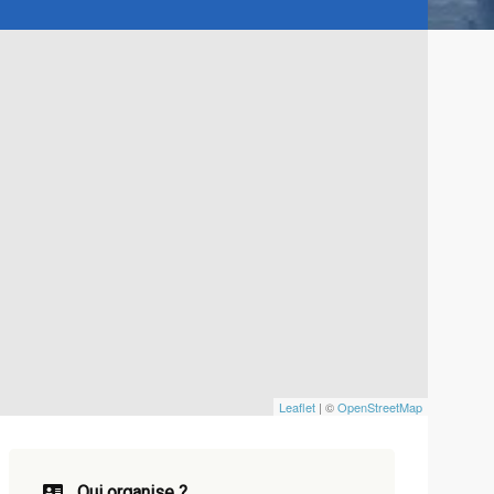
Leaflet
| ©
OpenStreetMap
Qui organise ?