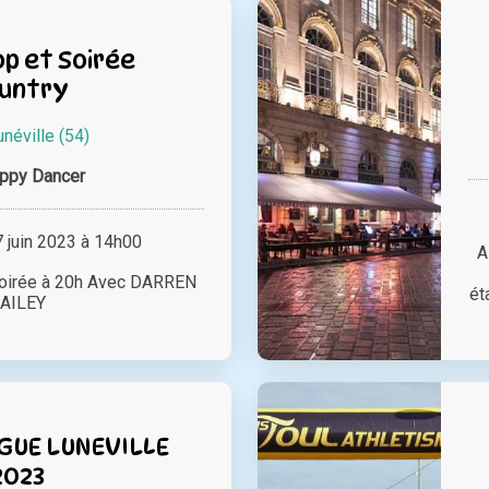
p et Soirée
untry
unéville (54)
ppy Dancer
juin 2023 à 14h00
A
Soirée à 20h Avec DARREN
ét
AILEY
GUE LUNEVILLE
2023