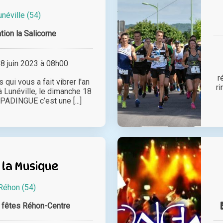
unéville (54)
tion la Salicorne
 juin 2023 à 08h00
r
qui vous a fait vibrer l'an
r
à Lunéville, le dimanche 18
PADINGUE c’est une [...]
 la Musique
Réhon (54)
 fêtes Réhon-Centre