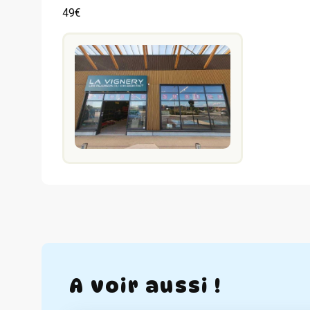
49€
A voir aussi !