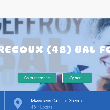
 RECOUX (48) BAL F
Ca m'intéresse
J'y serai !
Massegros Causses Gorges
48 • Lozère