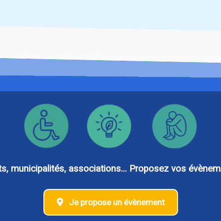
 municipalités, associations... Proposez vos évèneme
Je propose un évènement