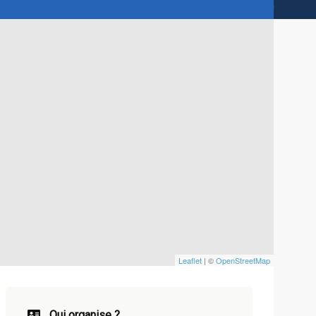
Leaflet
| ©
OpenStreetMap
Qui organise ?