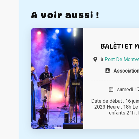
A voir aussi !
BALÈTI ET 
à
Pont De Montve
Associatio
samedi 17 
Date de début : 16 juin
2023 Heure : 18h Le 1
enfants 21h : B