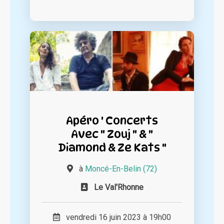
Apéro ' Concerts
Avec " Zouj " & "
Diamond & Ze Kats "
à
Moncé-En-Belin (72)
Le Val'Rhonne
vendredi 16 juin 2023 à 19h00