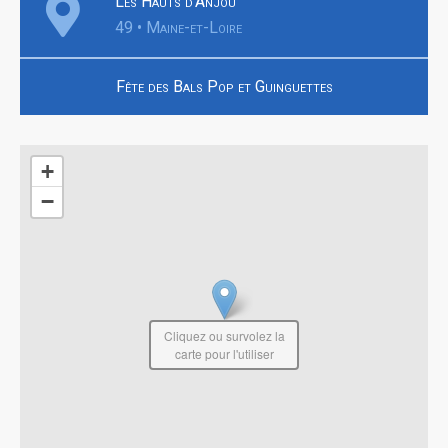
Les Hauts d'Anjou
49 • Maine-et-Loire
Fête des Bals Pop et Guinguettes
+
−
Cliquez ou survolez la
carte pour l'utiliser