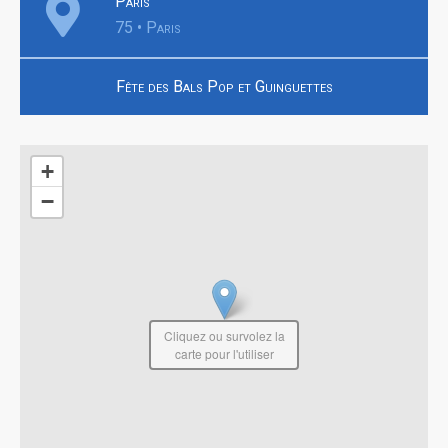
Paris
75 • Paris
Fête des Bals Pop et Guinguettes
+
−
Cliquez ou survolez la
carte pour l'utiliser