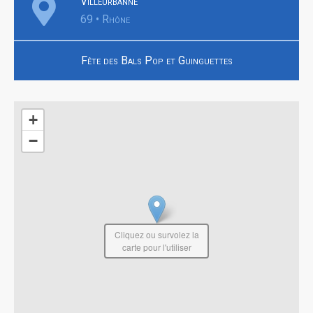
Villeurbanne
69 • Rhône
Fête des Bals Pop et Guinguettes
+
−
Cliquez ou survolez la
carte pour l'utiliser