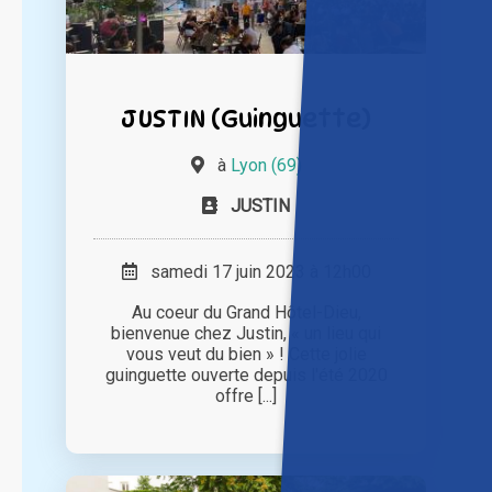
JUSTIN (Guinguette)
à
Lyon (69)
JUSTIN
samedi 17 juin 2023 à 12h00
Au coeur du Grand Hôtel-Dieu,
bienvenue chez Justin, « un lieu qui
vous veut du bien » ! Cette jolie
guinguette ouverte depuis l'été 2020
offre [...]