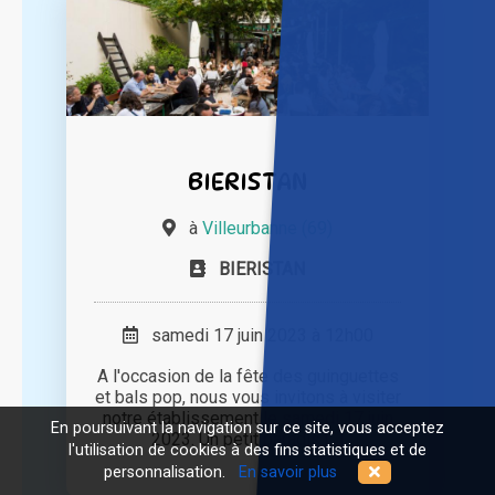
BIERISTAN
à
Villeurbanne (69)
BIERISTAN
samedi 17 juin 2023 à 12h00
A l'occasion de la fête des guinguettes
et bals pop, nous vous invitons à visiter
notre établissement le samedi 17 juin
En poursuivant la navigation sur ce site, vous acceptez
2023. Un petit paradis [...]
l'utilisation de cookies à des fins statistiques et de
personnalisation.
En savoir plus