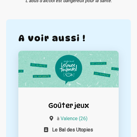
L'abus d'alcool est dangereux pour la santé.
A voir aussi !
Goûter jeux
à
Valence (26)
Le Bal des Utopies