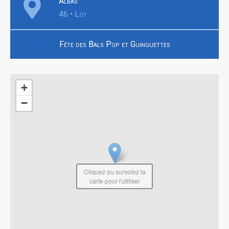
Albas
46 • Lot
Fête des Bals Pop et Guinguettes
+
−
Cliquez ou survolez la
carte pour l'utiliser