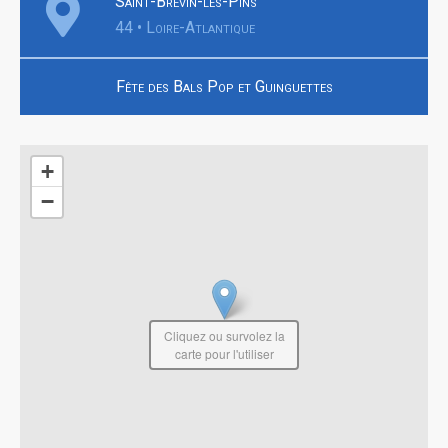
Saint-Brevin-les-Pins
44 • Loire-Atlantique
Fête des Bals Pop et Guinguettes
+
−
Cliquez ou survolez la
carte pour l'utiliser