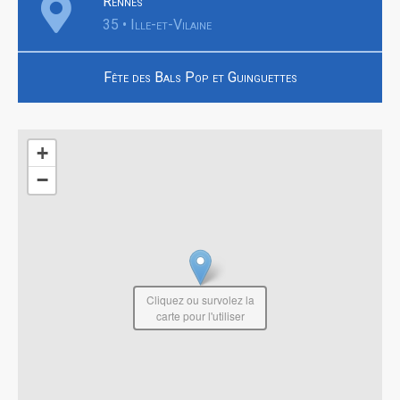
Rennes
35 • Ille-et-Vilaine
Fête des Bals Pop et Guinguettes
+
−
Cliquez ou survolez la
carte pour l'utiliser