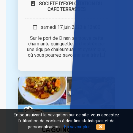
SOCIETE D'EXPLOITATION DU
CAFE TERRASSES
samedi 17 juin 2023 à 12h00
Sur le port de Dinan se trouve cette
charmante guinguette, orchestrée par
une équipe chaleureuse et dynamique,
où vous pourrez savourer une très [...]
En poursuivant la navigation sur ce site, vous acceptez
l'utilisation de cookies à des fins statistiques et de
personnalisation.
En savoir plus
LA GUINGUETTE