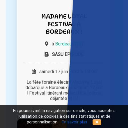
MADAME LOYAL
FESTIVAL À
BORDEAUX !
à
Bordeaux (33)
SASU EPISODE
samedi 17 juin 2023 à 16h00
La fête foraine électro Madame Loyal
débarque à Bordeaux le samedi 17 juin
! Festival itinérant mêlant fête foraine
déjantée et [...]
En poursuivant la navigation sur ce site, vous acceptez
l'utilisation de cookies à des fins statistiques et de
personnalisation.
En savoir plus