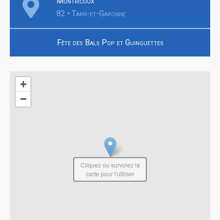
Montricoux
82 • Tarn-et-Garonne
Fête des Bals Pop et Guinguettes
+
−
Cliquez ou survolez la
carte pour l'utiliser