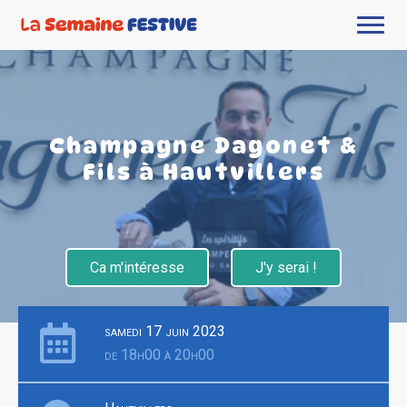
Champagne Dagonet &
Fils à Hautvillers
Ca m'intéresse
J'y serai !
samedi 17 juin 2023
de 18h00 à 20h00