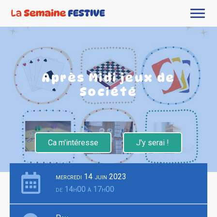
Après Midi jeux de
Société
Ca m'intéresse
J'y serai !
mercredi 14 juin 2023
de 14h00 à 17h00