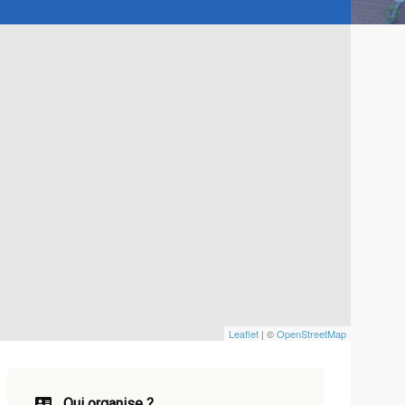
Leaflet
| ©
OpenStreetMap
Qui organise ?