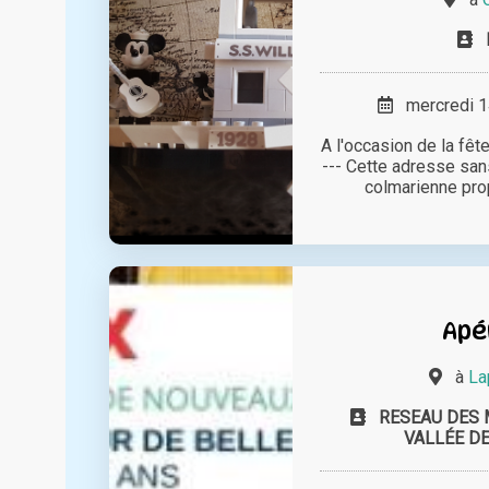
mercredi 14
A l'occasion de la fête
--- Cette adresse san
colmarienne prop
Apé
à
La
RESEAU DES 
VALLÉE D