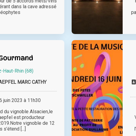
our de 5 accords mets/vins
inérant dans la cave adressé
néophytes
pa
 Gourmand
z-Haut-Rhin (68)
AEPFEL MARC CATHY
 juin 2023 à 11h30
ud du vignoble Alsacien,le
epfel est producteur
2019.Notre vignoble de 12
 s’étend [...]