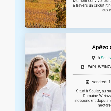
Moment convivial aut
à travers un circuit it
aux 
Apéro
à
Soult
EARL WEINZ
vendredi 16
Situé à Soultz, au s
Domaine Weinza
indépendant depuis 
hectares