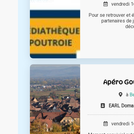
vendredi 16
Pour se retrouver et
partenaires de 
déc
Apéro Go
à
Be
EARL Domai
vendredi 16