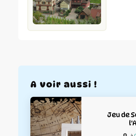
A voir aussi !
Jeu de S
l'
à