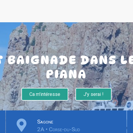
T BAIGNADE DANS L
PIANA
Ca m'intéresse
J'y serai !
Sagone
2A • Corse-du-Sud