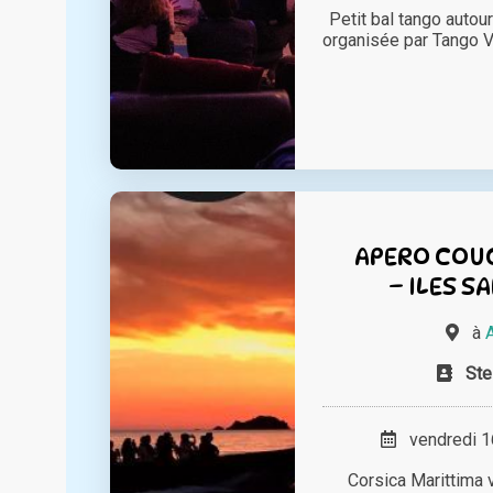
Petit bal tango autour
organisée par Tango V
APERO COUC
– ILES S
à
Ste
vendredi 16
Corsica Marittima 