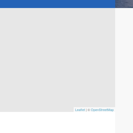
Leaflet
| ©
OpenStreetMap