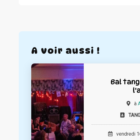
A voir aussi !
Bal tang
l'
à
TANG
vendredi 16