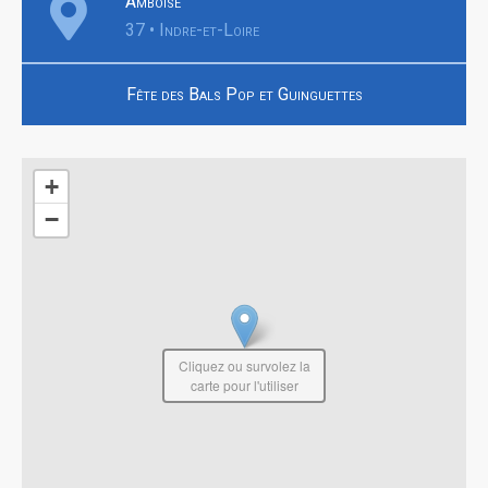
Amboise
37 • Indre-et-Loire
Fête des Bals Pop et Guinguettes
+
−
Cliquez ou survolez la
carte pour l'utiliser