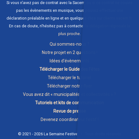
Si vous n'avez pas de contrat avec la Sacem, ou si ce contrat ne couvre
pas les évènements en musique, vous pouvez effectuer une
déclaration préalable en ligne et en quelques clics sur
clients.sacem.fr
.
En cas de doute, n'hésitez pas à contacter
la délégation régionale la
plus proche
.
Qui sommes-nous ?
Notre projet en 2 questions !
Idées d'évènements
Télécharger le Guide des Fêtes
Télécharger le tutoriel
Télécharger notre flyer
Vous avez dit « municipalités et collectivités » ?
Tutoriels et kits de communication
Revue de presse
Devenez coordinateur festif !
© 2021 - 2026 La Semaine Festive • Tous droits réservés