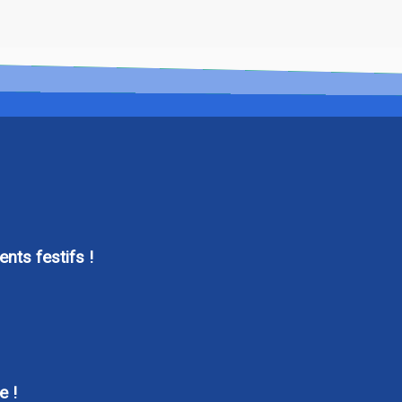
nts festifs !
e !