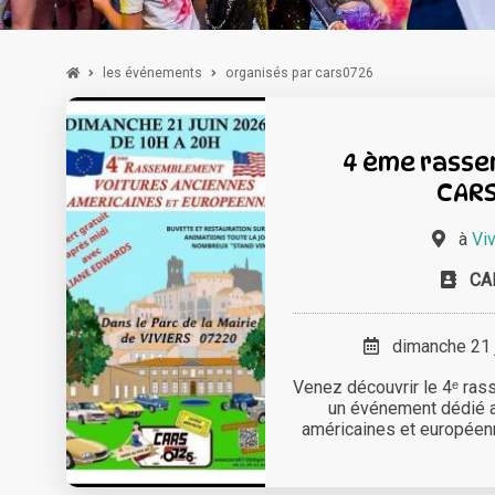
les événements
organisés par cars0726
4 ème rass
CAR
à
Viv
CA
dimanche 21 j
Venez découvrir le 4ᵉ r
un événement dédié a
américaines et européenne