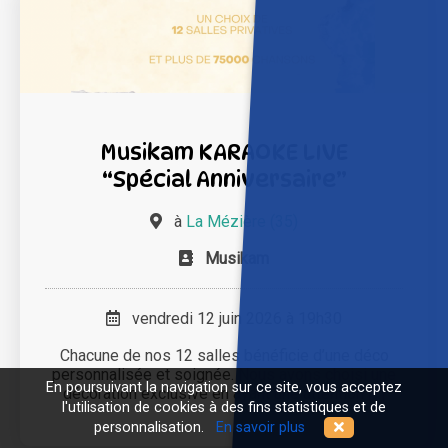
Musikam KARAOKE LIVE
“Spécial Anniversaire”
à
La Mézière (35)
Musikam
vendredi 12 juin 2026 à 19h30
Chacune de nos 12 salles bénéficie d’une déco
personnalisée et soignée. Nous avons choisi une
En poursuivant la navigation sur ce site, vous acceptez
décoration exclusive en ayant une attention [...]
l'utilisation de cookies à des fins statistiques et de
personnalisation.
En savoir plus