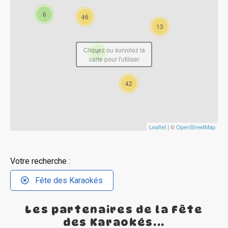
6
46
13
Cliquez ou survolez la
6
carte pour l'utiliser
42
Leaflet
| ©
OpenStreetMap
Votre recherche :
Fête des Karaokés
Les partenaires de la Fête
des Karaokés...