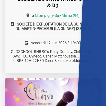
& DJ
à
Champigny-Sur-Marne (94)
SOCIETE D EXPLOITATION DE LA GUINGUETTE
DU MARTIN-PECHEUR (LA GUINGZ) (SEGMA)
vendredi 12 juin 2026 à 19h00
OLDSCHOOL RNB 90's Party Destiny, Child, Diam's,
Swv, TLC, Gyneco, Usher, Matt houston, .. ENTREE
LIBRE 19H-22H30 Diner & karaoke oldschool [...]