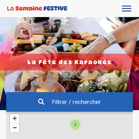
La Fête des Karaokés
Filtrer / rechercher
+
8
−