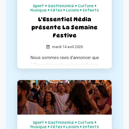
Sport • Gastronomie • Culture •
Musique • Fêtes • Loisirs • Enfants
L'Essentiel Média
présente La Semaine
Festive
mardi 14 avril 2026
Nous sommes ravis d'annoncer que
L'Essentiel media, qui vous informe
chaque matin sur l'essentiel de l'actualité
positive de votre région, a consacré un
article à notre association au sein de ses
différentes éditions.
Sport • Gastronomie • Culture •
Musique • Fêtes • Loisirs • Enfants