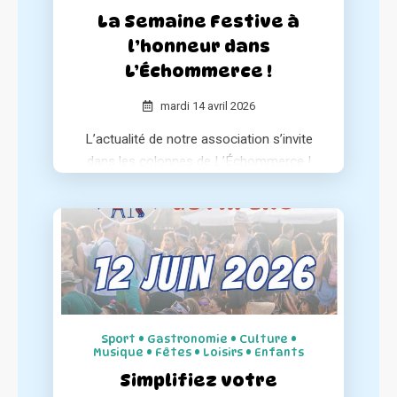
La Semaine Festive à
l’honneur dans
L’Échommerce !
mardi 14 avril 2026
L’actualité de notre association s’invite
dans les colonnes de L’Échommerce !
Le média spécialisé dresse un portrait
complet de notre concept et de notre
engagement pour le dynamisme des
centres-villes.
Sport • Gastronomie • Culture •
Musique • Fêtes • Loisirs • Enfants
Simplifiez votre