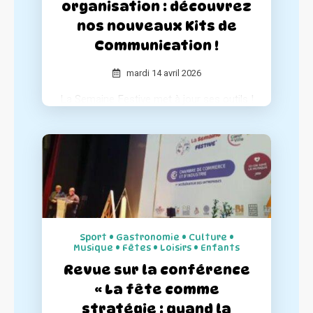
organisation : découvrez
nos nouveaux Kits de
Communication !
mardi 14 avril 2026
La Semaine Festive met à jour ses outils !
Pour accompagner les organisateurs et
garantir le succès de chaque événement,
nous avons entièrement repensé nos kits
de communication pour les rendre plus
complets et simples d'utilisation.
Sport • Gastronomie • Culture •
Musique • Fêtes • Loisirs • Enfants
Revue sur la conférence
« La fête comme
stratégie : quand la