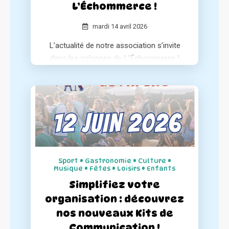
L’Échommerce !
mardi 14 avril 2026
L’actualité de notre association s’invite
dans les colonnes de L’Échommerce !
Le média spécialisé dresse un portrait
complet de notre concept et de notre
engagement pour le dynamisme des
centres-villes.
Sport • Gastronomie • Culture •
Musique • Fêtes • Loisirs • Enfants
Simplifiez votre
organisation : découvrez
nos nouveaux Kits de
Communication !