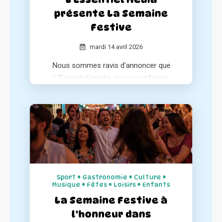
présente La Semaine
Festive
mardi 14 avril 2026
Nous sommes ravis d'annoncer que
L'Essentiel media, qui vous informe
chaque matin sur l'essentiel de l'actualité
positive de votre région, a consacré un
article à notre association au sein de ses
différentes éditions.
Sport • Gastronomie • Culture •
Musique • Fêtes • Loisirs • Enfants
La Semaine Festive à
l’honneur dans