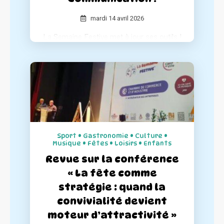
mardi 14 avril 2026
La Semaine Festive met à jour ses outils !
Pour accompagner les organisateurs et
garantir le succès de chaque événement,
nous avons entièrement repensé nos kits
de communication pour les rendre plus
complets et simples d'utilisation.
Sport • Gastronomie • Culture •
Musique • Fêtes • Loisirs • Enfants
Revue sur la conférence
« La fête comme
stratégie : quand la
convivialité devient
moteur d’attractivité »