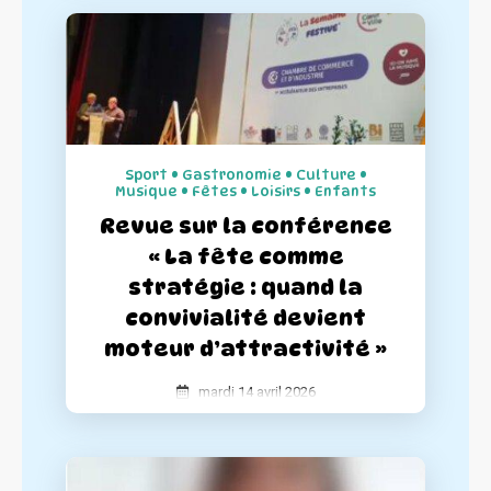
garantir le succès de chaque événement,
nous avons entièrement repensé nos kits
de communication pour les rendre plus
complets et simples d'utilisation.
Sport • Gastronomie • Culture •
Musique • Fêtes • Loisirs • Enfants
Revue sur la conférence
« La fête comme
stratégie : quand la
convivialité devient
moteur d’attractivité »
mardi 14 avril 2026
La Semaine Festive a participé à la
conférence « La fête comme stratégie :
quand la convivialité devient moteur