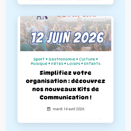
dans les colonnes de L’Échommerce !
Le média spécialisé dresse un portrait
complet de notre concept et de notre
engagement pour le dynamisme des
centres-villes.
Sport • Gastronomie • Culture •
Musique • Fêtes • Loisirs • Enfants
Simplifiez votre
organisation : découvrez
nos nouveaux Kits de
Communication !
mardi 14 avril 2026
La Semaine Festive met à jour ses outils !
Pour accompagner les organisateurs et