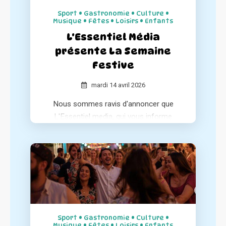
Sport • Gastronomie • Culture •
Musique • Fêtes • Loisirs • Enfants
L'Essentiel Média
présente La Semaine
Festive
mardi 14 avril 2026
Nous sommes ravis d'annoncer que
L'Essentiel media, qui vous informe
chaque matin sur l'essentiel de l'actualité
positive de votre région, a consacré un
article à notre association au sein de ses
différentes éditions.
Sport • Gastronomie • Culture •
Musique • Fêtes • Loisirs • Enfants