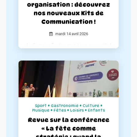
organisation : découvrez
nos nouveaux Kits de
Communication !
mardi 14 avril 2026
La Semaine Festive met à jour ses outils !
Pour accompagner les organisateurs et
garantir le succès de chaque événement,
nous avons entièrement repensé nos kits
de communication pour les rendre plus
complets et simples d'utilisation.
Sport • Gastronomie • Culture •
Musique • Fêtes • Loisirs • Enfants
Revue sur la conférence
« La fête comme
stratégie : quand la