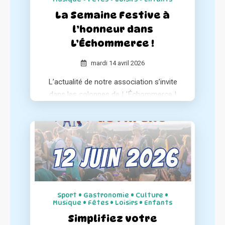
La Semaine Festive à
l’honneur dans
L’Échommerce !
mardi 14 avril 2026
L’actualité de notre association s’invite
dans les colonnes de L’Échommerce !
Le média spécialisé dresse un portrait
complet de notre concept et de notre
engagement pour le dynamisme des
centres-villes.
Sport • Gastronomie • Culture •
Musique • Fêtes • Loisirs • Enfants
Simplifiez votre