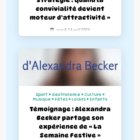
convivialité devient
moteur d’attractivité »
mardi 14 avril 2026
La Semaine Festive a participé à la
conférence « La fête comme stratégie :
quand la convivialité devient moteur
d’attractivité » donné par La Fédération
Nationales des Centres Villes. Retour sur
les chiffres clés qui prouvent que
l’événementiel est un investissement
Sport • Gastronomie • Culture •
rentable pour les communes.
Musique • Fêtes • Loisirs • Enfants
Témoignage : Alexandra
Becker partage son
expérience de « La
Semaine Festive »