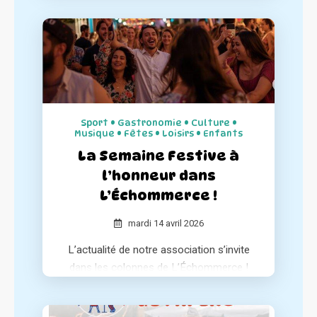
positive de votre région, a consacré un
article à notre association au sein de ses
différentes éditions.
Sport • Gastronomie • Culture •
Musique • Fêtes • Loisirs • Enfants
La Semaine Festive à
l’honneur dans
L’Échommerce !
mardi 14 avril 2026
L’actualité de notre association s’invite
dans les colonnes de L’Échommerce !
Le média spécialisé dresse un portrait
complet de notre concept et de notre