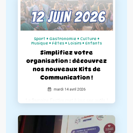
engagement pour le dynamisme des
centres-villes.
Sport • Gastronomie • Culture •
Musique • Fêtes • Loisirs • Enfants
Simplifiez votre
organisation : découvrez
nos nouveaux Kits de
Communication !
mardi 14 avril 2026
La Semaine Festive met à jour ses outils !
Pour accompagner les organisateurs et
garantir le succès de chaque événement,
nous avons entièrement repensé nos kits
de communication pour les rendre plus