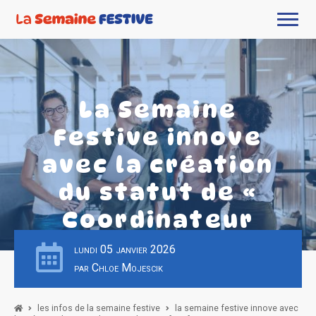
La Semaine
Festive innove
avec la création
du statut de «
Coordinateur
Festif »
lundi 05 janvier 2026
par Chloe Mojescik
les infos de la semaine festive
la semaine festive innove avec