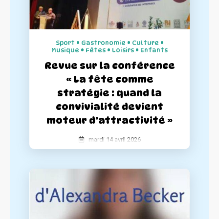
complets et simples d'utilisation.
Sport • Gastronomie • Culture •
Musique • Fêtes • Loisirs • Enfants
Revue sur la conférence
« La fête comme
stratégie : quand la
convivialité devient
moteur d’attractivité »
mardi 14 avril 2026
La Semaine Festive a participé à la
conférence « La fête comme stratégie :
quand la convivialité devient moteur
d’attractivité » donné par La Fédération
Nationales des Centres Villes. Retour sur
les chiffres clés qui prouvent que