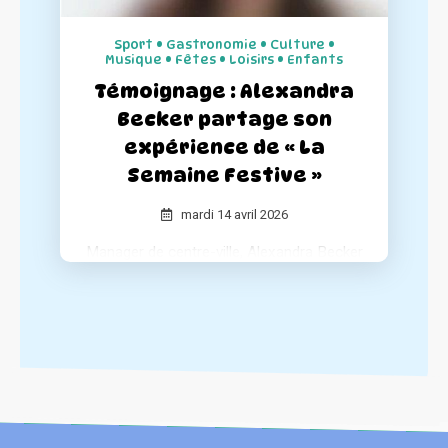
l’événementiel est un investissement
Sport • Gastronomie • Culture •
rentable pour les communes.
Musique • Fêtes • Loisirs • Enfants
Témoignage : Alexandra
Becker partage son
expérience de « La
Semaine Festive »
mardi 14 avril 2026
Manager de centre-ville, Alexandra Becker
a piloté l’organisation de La Semaine
Festive dans sa commune.
Elle revient sur les moments forts de
cette aventure humaine et urbaine.