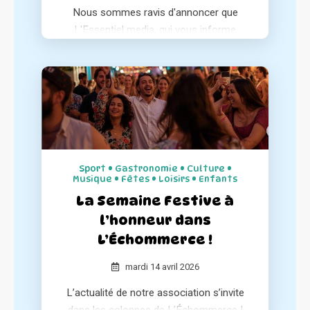
Nous sommes ravis d'annoncer que
L'Essentiel media, qui vous informe
chaque matin sur l'essentiel de l'actualité
positive de votre région, a consacré un
article à notre association au sein de ses
différentes éditions.
Sport • Gastronomie • Culture •
Musique • Fêtes • Loisirs • Enfants
La Semaine Festive à
l’honneur dans
L’Échommerce !
mardi 14 avril 2026
L’actualité de notre association s’invite
dans les colonnes de L’Échommerce !