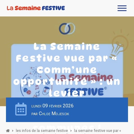
La Semaine
Festive vue par «
Comm’une
opportunité » : un
levier
d’attractivité
lundi 09 février 2026
par Chloe Mojescik
pour nos
communes !
les infos de la semaine festive
la semaine festive vue par «