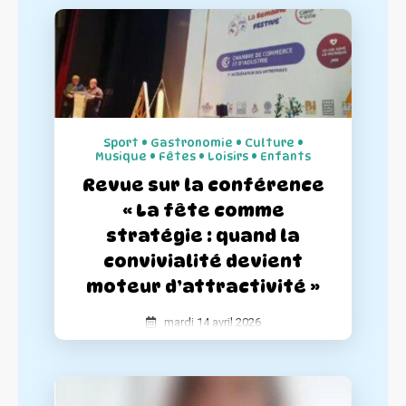
garantir le succès de chaque événement,
nous avons entièrement repensé nos kits
de communication pour les rendre plus
complets et simples d'utilisation.
Sport • Gastronomie • Culture •
Musique • Fêtes • Loisirs • Enfants
Revue sur la conférence
« La fête comme
stratégie : quand la
convivialité devient
moteur d’attractivité »
mardi 14 avril 2026
La Semaine Festive a participé à la
conférence « La fête comme stratégie :
quand la convivialité devient moteur