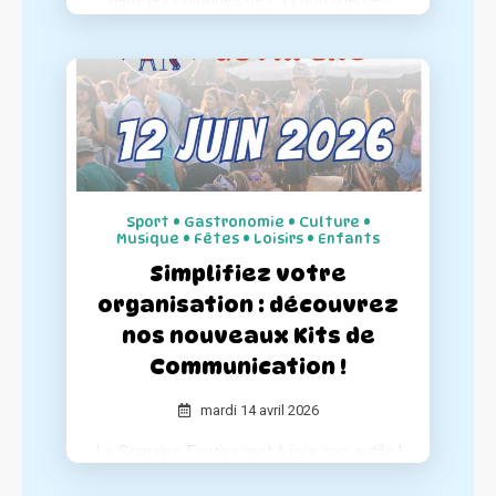
Le média spécialisé dresse un portrait
complet de notre concept et de notre
engagement pour le dynamisme des
centres-villes.
Sport • Gastronomie • Culture •
Musique • Fêtes • Loisirs • Enfants
Simplifiez votre
organisation : découvrez
nos nouveaux Kits de
Communication !
mardi 14 avril 2026
La Semaine Festive met à jour ses outils !
Pour accompagner les organisateurs et