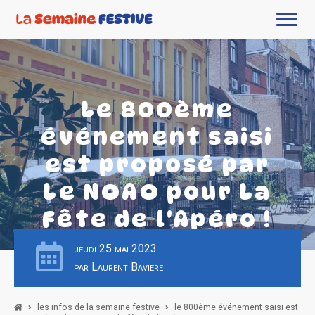
Le 800ème
événement saisi
est proposé par
Le NOAO pour La
Fête de l'Apéro !
jeudi 25 mai 2023
par Laurent Baviere
les infos de la semaine festive
le 800ème événement saisi est