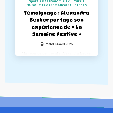
Sport • Gastronomie • Culture •
rentable pour les communes.
Musique • Fêtes • Loisirs • Enfants
Témoignage : Alexandra
Becker partage son
expérience de « La
Semaine Festive »
mardi 14 avril 2026
Manager de centre-ville, Alexandra Becker
a piloté l’organisation de La Semaine
Festive dans sa commune.
Elle revient sur les moments forts de
cette aventure humaine et urbaine.