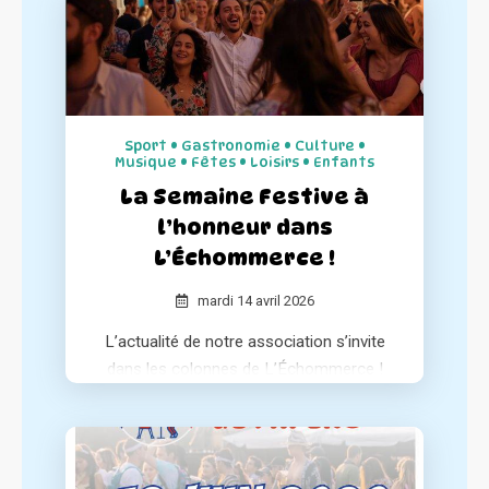
article à notre association au sein de ses
différentes éditions.
Sport • Gastronomie • Culture •
Musique • Fêtes • Loisirs • Enfants
La Semaine Festive à
l’honneur dans
L’Échommerce !
mardi 14 avril 2026
L’actualité de notre association s’invite
dans les colonnes de L’Échommerce !
Le média spécialisé dresse un portrait
complet de notre concept et de notre
engagement pour le dynamisme des
centres-villes.