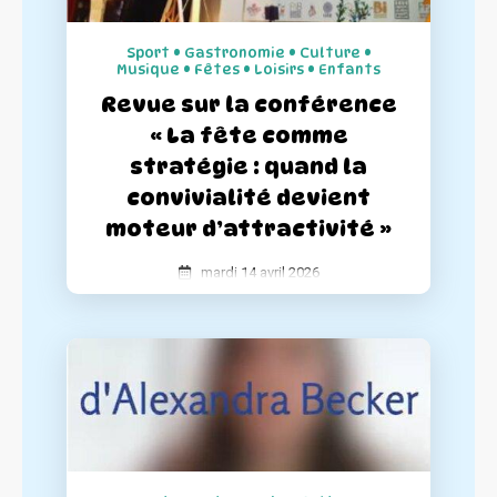
Sport • Gastronomie • Culture •
Musique • Fêtes • Loisirs • Enfants
Revue sur la conférence
« La fête comme
stratégie : quand la
convivialité devient
moteur d’attractivité »
mardi 14 avril 2026
La Semaine Festive a participé à la
conférence « La fête comme stratégie :
quand la convivialité devient moteur
d’attractivité » donné par La Fédération
Nationales des Centres Villes. Retour sur
les chiffres clés qui prouvent que
l’événementiel est un investissement