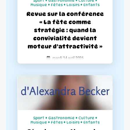
Sport • Gastronomie • Culture •
Musique • Fêtes • Loisirs • Enfants
Revue sur la conférence
« La fête comme
stratégie : quand la
convivialité devient
moteur d’attractivité »
mardi 14 avril 2026
La Semaine Festive a participé à la
conférence « La fête comme stratégie :
quand la convivialité devient moteur
d’attractivité » donné par La Fédération
Nationales des Centres Villes. Retour sur
les chiffres clés qui prouvent que
l’événementiel est un investissement
Sport • Gastronomie • Culture •
rentable pour les communes.
Musique • Fêtes • Loisirs • Enfants