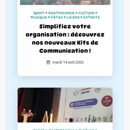
Sport • Gastronomie • Culture •
Musique • Fêtes • Loisirs • Enfants
Simplifiez votre
organisation : découvrez
nos nouveaux Kits de
Communication !
mardi 14 avril 2026
La Semaine Festive met à jour ses outils !
Pour accompagner les organisateurs et
garantir le succès de chaque événement,
nous avons entièrement repensé nos kits
de communication pour les rendre plus
complets et simples d'utilisation.