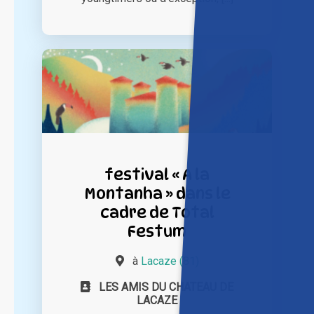
festival « A la
Montanha » dans le
cadre de Total
Festum
à
Lacaze (81)
LES AMIS DU CHATEAU DE
LACAZE