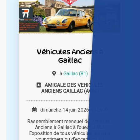
Véhicules Anciens à
Gaillac
à
Gaillac (81)
AMICALE DES VEHICULES
ANCIENS GAILLAC (AVAG)
dimanche 14 juin 2026 à 10h00
Rassemblement mensuel de Véhicules
Anciens à Gaillac à l’ouest d’Albi.
Exposition de tous véhicules anciens,
youngtimers ou d’exception, [...]