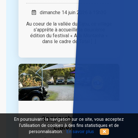
dimanche 14 juin 2026 à 15h30
Au coeur de la vallée du Gijou, ce village
s’apprête à accueillir la deuxième
édition du festival « A la Montanha »
dans le cadre de Total [...]
Rassemblement
En poursuivant la navigation sur ce site, vous acceptez
l'utilisation de cookies à des fins statistiques et de
c.a.v.e 82
personnalisation.
En savoir plus