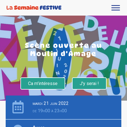
Scène ouverte au
Moulin d'Amage
Ca m'intéresse
J'y serai !
mardi 21 juin 2022
de 19h00 à 23h00