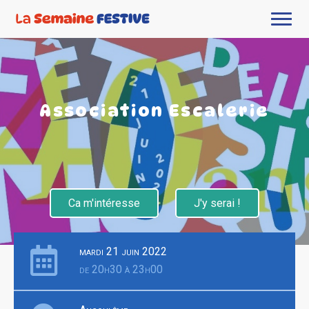
Association Escalerie
Ca m'intéresse
J'y serai !
mardi 21 juin 2022
de 20h30 à 23h00