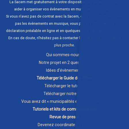
La Sacem met gratuitement à votre disposition un guide pour vous
aider à organiser vos évènements en musique,
disponible ici
.
Si vous n'avez pas de contrat avec la Sacem, ou si ce contrat ne couvre
pas les évènements en musique, vous pouvez effectuer une
déclaration préalable en ligne et en quelques clics sur
clients.sacem.fr
.
En cas de doute, n'hésitez pas à contacter
la délégation régionale la
plus proche
.
Qui sommes-nous ?
Notre projet en 2 questions !
Idées d'évènements
Télécharger le Guide des Fêtes
Télécharger le tutoriel
Télécharger notre flyer
Vous avez dit « municipalités et collectivités » ?
Tutoriels et kits de communication
Revue de presse
Devenez coordinateur festif !