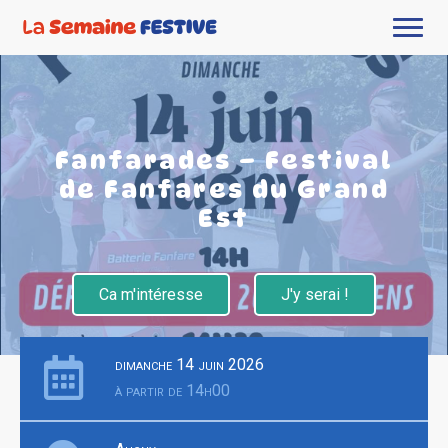
Fanfarades – Festival
de Fanfares du Grand
Est
Ca m'intéresse
J'y serai !
dimanche 14 juin 2026
à partir de 14h00