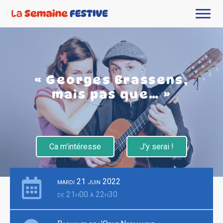
« Georges Brassens,
mais pas que… »
Ca m'intéresse
J'y serai !
mardi 21 juin 2022
de 21h00 à 22h30