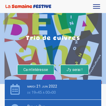
Trio de cuivres
Ca m'intéresse
J'y serai !
mardi 21 juin 2022
de 19h45 à 00h00