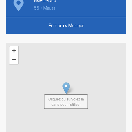
Bar-le-Duc
55 • Meuse
Fête de la Musique
+
−
Cliquez ou survolez la
carte pour l'utiliser