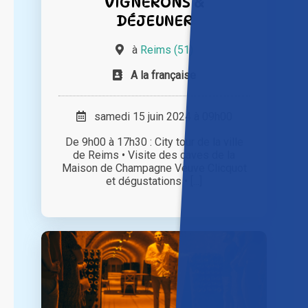
VIGNERONS &
DÉJEUNER
à
Reims (51)
A la française
samedi 15 juin 2024 à 09h00
De 9h00 à 17h30 : City tour de la ville
de Reims • Visite des caves de la
Maison de Champagne Veuve Clicquot
et dégustations • [...]