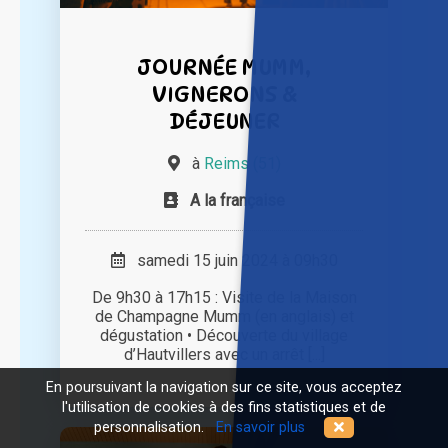
JOURNÉE MUMM,
VIGNERONS &
DÉJEUNER
à
Reims (51)
A la française
samedi 15 juin 2024 à 09h30
De 9h30 à 17h15 : Visite de la Maison
de Champagne Mumm (en anglais) et
dégustation • Découverte du village
d’Hautvillers avec un arrêt [...]
En poursuivant la navigation sur ce site, vous acceptez
l'utilisation de cookies à des fins statistiques et de
personnalisation.
En savoir plus